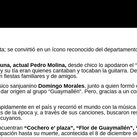
sta; se convirtió en un ícono reconocido del departament
Luna, actual Pedro Molina,
desde chico lo apodaron el “c
u tía eran quienes cantaban y tocaban la guitarra. De 
fiestas familiares y de amigos.
sico sanjuanino
Domingo Morales
, junto a quien form
dar origen al grupo “Guaymallén”. Pero, gracias a un co
ápidamente en el país y recorrió el mundo con la músic
 de la época y, a través de sus canciones, buscaron resc
 cuyanos.
encuentran
“Cochero e’ plaza”, “Flor de Guaymallén”, 
agrupación hasta su muerte, acontecida el 8 de diciembre